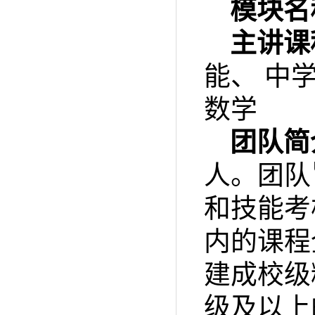
模块名
主讲课
能、 中
数学
团队简
人。团队
和技能考
内的课程
建成校级
级及以上