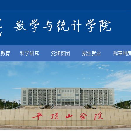
生教育
科学研究
党建群团
招生就业
规章制